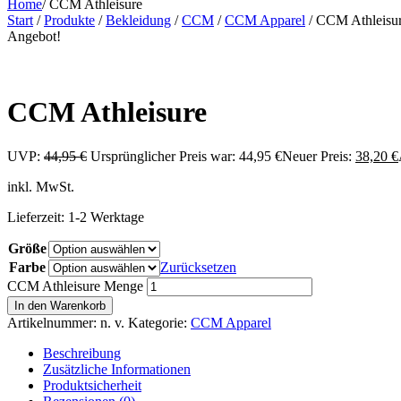
Home
/
CCM Athleisure
Start
/
Produkte
/
Bekleidung
/
CCM
/
CCM Apparel
/ CCM Athleisu
Angebot!
CCM Athleisure
UVP:
44,95
€
Ursprünglicher Preis war: 44,95 €
Neuer Preis:
38,20
€
inkl. MwSt.
Lieferzeit:
1-2 Werktage
Größe
Farbe
Zurücksetzen
CCM Athleisure Menge
In den Warenkorb
Artikelnummer:
n. v.
Kategorie:
CCM Apparel
Beschreibung
Zusätzliche Informationen
Produktsicherheit