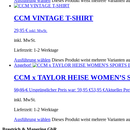
Ausführung wählen
Dieses Produkt weist mehrere Varianten a
CCM VINTAGE T-SHIRT
29,95
€
inkl. MwSt.
inkl. MwSt.
Lieferzeit:
1-2 Werktage
Ausführung wählen
Dieses Produkt weist mehrere Varianten a
Angebot!
CCM x TAYLOR HEISE WOMEN’S 
59,95
€
Ursprünglicher Preis war: 59,95 €
53,95
€
Aktueller Prei
inkl. MwSt.
Lieferzeit:
1-2 Werktage
Ausführung wählen
Dieses Produkt weist mehrere Varianten a
Brestrich & Manering GbR