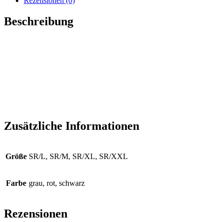
Rezensionen (0)
Beschreibung
Dieses
Athleisure Kurzarm-T-Shirt
wird garantiert dein neuer Fav
Sein
sleekes Design
kombiniert mühelosen Style mit einem
ult

Zusätzliche Informationen
Größe
SR/L, SR/M, SR/XL, SR/XXL
Farbe
grau, rot, schwarz
Rezensionen