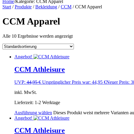
Home
/
Kategorie:
CCM Apparel
Start
/
Produkte
/
Bekleidung
/
CCM
/ CCM Apparel
CCM Apparel
Alle 10 Ergebnisse werden angezeigt
Angebot!
CCM Athleisure
UVP:
44,95
€
Ursprünglicher Preis war: 44,95 €
Neuer Preis:
3
inkl. MwSt.
Lieferzeit:
1-2 Werktage
Ausführung wählen
Dieses Produkt weist mehrere Varianten a
Angebot!
CCM Athleisure