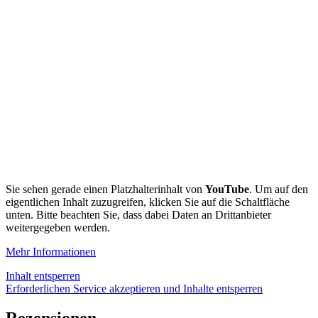
Vier patentierte Schichten, die jeweils speziell für maximale
Leistung der Klinge und des Spielers entwickelt wurden.
Leistungsstarker Klebstoff mit rückstandsloser Entfernung
Superstarke Fasermesh für maximale Haltbarkeit Harz für
minimalen Energieverlust und maximale Flexibilität Grifffläche
für bessere Puckkontrolle, Schussgeschwindigkeit und
Genauigkeit Wasserabweisend und abweisend, um während
des Spiels weiterhin zu funktionieren. Bei ordnungsgemäßer
Anwendung hält es bis zu 10 Spielsitzungen.
Jedes Set ist so gestaltet, dass es die Vorder- und Rückseite der
Klinge wie herkömmliches Tape abdeckt.
Sie sehen gerade einen Platzhalterinhalt von
YouTube
. Um auf den
eigentlichen Inhalt zuzugreifen, klicken Sie auf die Schaltfläche
unten. Bitte beachten Sie, dass dabei Daten an Drittanbieter
weitergegeben werden.
Mehr Informationen
Inhalt entsperren
Erforderlichen Service akzeptieren und Inhalte entsperren