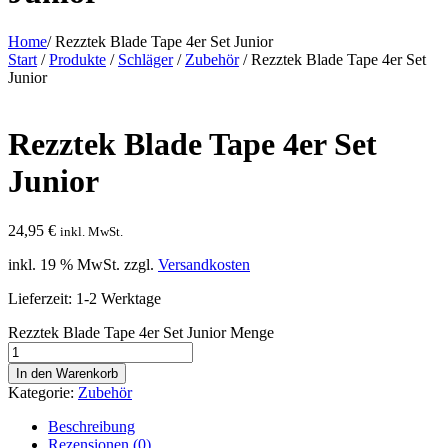
Home
/
Rezztek Blade Tape 4er Set Junior
Start
/
Produkte
/
Schläger
/
Zubehör
/ Rezztek Blade Tape 4er Set
Junior
Rezztek Blade Tape 4er Set
Junior
24,95
€
inkl. MwSt.
inkl. 19 % MwSt.
zzgl.
Versandkosten
Lieferzeit:
1-2 Werktage
Rezztek Blade Tape 4er Set Junior Menge
In den Warenkorb
Kategorie:
Zubehör
Beschreibung
Rezensionen (0)