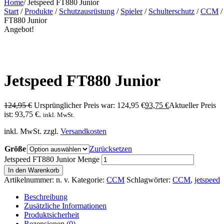
Home
/
Jetspeed FT880 Junior
Start
/
Produkte
/
Schutzausrüstung
/
Spieler
/
Schulterschutz
/
CCM
/
FT880 Junior
Angebot!
Jetspeed FT880 Junior
124,95
€
Ursprünglicher Preis war: 124,95 €
93,75
€
Aktueller Preis
ist: 93,75 €.
inkl. MwSt.
inkl. MwSt.
zzgl.
Versandkosten
Größe
Zurücksetzen
Jetspeed FT880 Junior Menge
In den Warenkorb
Artikelnummer:
n. v.
Kategorie:
CCM
Schlagwörter:
CCM
,
jetspeed
Beschreibung
Zusätzliche Informationen
Produktsicherheit
Rezensionen (0)