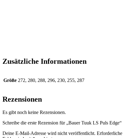
Der hochwertige Tuuk LS Pulse-Stahl ist mit einer
hochglanzpolierten Hochglanzoberfläche ausgestattet, um ein
hervorragendes Gleiten und eine höhere Geschwindigkeit zu
ermöglichen. Außerdem wurde die Höhe erhöht, um einen
besseren Angriffswinkel zu erzielen. Diese Klinge ist außerdem
mit einem praktischen 10-Zoll-Radius ausgestattet, sodass
problemlos ein Profil hinzugefügt werden kann, ohne dass viel
Stahl entfernt werden muss.
Zusätzliche Informationen
Größe
272, 280, 288, 296, 230, 255, 287
Rezensionen
Es gibt noch keine Rezensionen.
Schreibe die erste Rezension für „Bauer Tuuk LS Puls Edge“
Deine E-Mail-Adresse wird nicht veröffentlicht.
Erforderliche