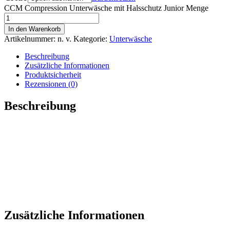
CCM Compression Unterwäsche mit Halsschutz Junior Menge
In den Warenkorb
Artikelnummer:
n. v.
Kategorie:
Unterwäsche
Beschreibung
Zusätzliche Informationen
Produktsicherheit
Rezensionen (0)
Beschreibung
Schützen Sie sich vor versehentlichen Verletzungen mit dem
CCM Compression Long-Sleeve Top mit Nackenschutz. BNQ-
und CE-zertifiziert, um vor Schnittverletzungen am Hals zu
schützen, bietet dieses Kompressionsshirt einen verstellbaren
Nackenschutz für eine individuelle Passform. Es verfügt
außerdem über Raglanärmel für zusätzliche Bewegungsfreiheit
und ein feuchtigkeitsableitendes Material, das Sie während des
gesamten Spiels trocken und komfortabel hält.
Zusätzliche Informationen