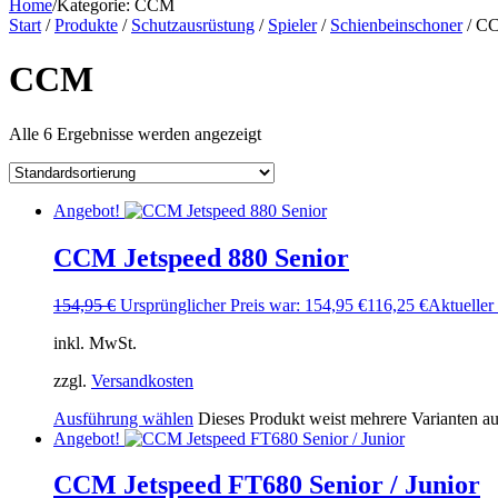
Home
/
Kategorie:
CCM
Start
/
Produkte
/
Schutzausrüstung
/
Spieler
/
Schienbeinschoner
/ C
CCM
Alle 6 Ergebnisse werden angezeigt
Angebot!
CCM Jetspeed 880 Senior
154,95
€
Ursprünglicher Preis war: 154,95 €
116,25
€
Aktueller 
inkl. MwSt.
zzgl.
Versandkosten
Ausführung wählen
Dieses Produkt weist mehrere Varianten a
Angebot!
CCM Jetspeed FT680 Senior / Junior