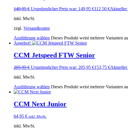
149,95
€
Ursprünglicher Preis war: 149,95 €
112,50
€
Aktueller 
inkl. MwSt.
zzgl.
Versandkosten
Ausführung wählen
Dieses Produkt weist mehrere Varianten a
Angebot!
CCM Jetspeed FTW Senior
205,95
€
Ursprünglicher Preis war: 205,95 €
153,75
€
Aktueller 
inkl. MwSt.
Ausführung wählen
Dieses Produkt weist mehrere Varianten a
CCM Next Junior
64,95
€
inkl. MwSt.
inkl. MwSt.