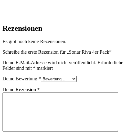
Das Sonar Riva ist das perfekte Rhythmus-Skate-Rad für alle,
die gute Leistung, Rollgefühl und Gefühl zu einem
außergewöhnlichen Preis suchen.
Rezensionen
Es gibt noch keine Rezensionen.
Schreibe die erste Rezension für „Sonar Riva 4er Pack“
Deine E-Mail-Adresse wird nicht veröffentlicht.
Erforderliche
Felder sind mit
*
markiert
Deine Bewertung
*
Deine Rezension
*