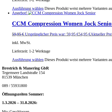
Ausführung wählen
Dieses Produkt weist mehrere Varianten a
Angebot!
CCM Compression Women Jock Senio
59,95
€
Ursprünglicher Preis war: 59,95 €
54,95
€
Aktueller Prei
inkl. MwSt.
Lieferzeit:
1-2 Werktage
Ausführung wählen
Dieses Produkt weist mehrere Varianten a
Brestrich & Manering GbR
Tegernseer Landstraße 154
81539 München
089 / 55931800
Öffnungszeiten Sommer:
1.3.2026 – 31.8.2026:
Mo: Geschlossen