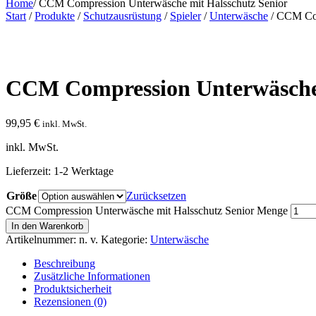
Home
/
CCM Compression Unterwäsche mit Halsschutz Senior
Start
/
Produkte
/
Schutzausrüstung
/
Spieler
/
Unterwäsche
/ CCM Com
CCM Compression Unterwäsche 
99,95
€
inkl. MwSt.
inkl. MwSt.
Lieferzeit:
1-2 Werktage
Größe
Zurücksetzen
CCM Compression Unterwäsche mit Halsschutz Senior Menge
In den Warenkorb
Artikelnummer:
n. v.
Kategorie:
Unterwäsche
Beschreibung
Zusätzliche Informationen
Produktsicherheit
Rezensionen (0)