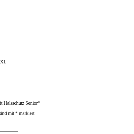
CCM Compression Long-Sleeve Top mit Nackenschutz. BNQ- und CE-z
kenschutz für eine individuelle Passform. Es verfügt außerdem üb
itendes Material, das Sie während des gesamten Spiels trocken und
XXL
t Halsschutz Senior“
sind mit
*
markiert