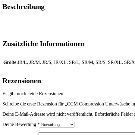
Beschreibung
Schützen Sie sich vor versehentlichen Verletzungen mit dem 
bietet dieses Kompressionsshirt einen verstellbaren Nac
feuchtigkeitsable
Zusätzliche Informationen
Größe
JR/L, JR/M, JR/S, JR/XL, SR/L, SR/M, SR/S, SR/XL, SR/
Rezensionen
Es gibt noch keine Rezensionen.
Schreibe die erste Rezension für „CCM Compression Unterwäsche mi
Deine E-Mail-Adresse wird nicht veröffentlicht.
Erforderliche Felder 
Deine Bewertung
*