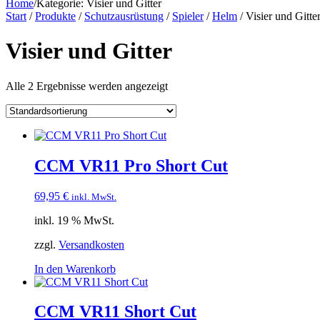
Home
/
Kategorie:
Visier und Gitter
Start
/
Produkte
/
Schutzausrüstung
/
Spieler
/
Helm
/ Visier und Gitte
Visier und Gitter
Alle 2 Ergebnisse werden angezeigt
CCM VR11 Pro Short Cut
69,95
€
inkl. MwSt.
inkl. 19 % MwSt.
zzgl.
Versandkosten
In den Warenkorb
CCM VR11 Short Cut